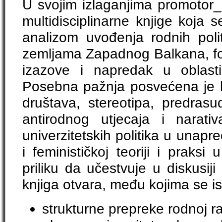
U svojim izlaganjima promotor_i
multidisciplinarne knjige koja se 
analizom uvođenja rodnih polit
zemljama Zapadnog Balkana, fok
izazove i napredak u oblasti
Posebna pažnja posvećena je ko
društava, stereotipa, predrasu
antirodnog utjecaja i narativa
univerzitetskih politika u unap
i feminističkoj teoriji i praksi 
priliku da učestvuje u diskusij
knjiga otvara, među kojima se is
strukturne prepreke rodnoj r