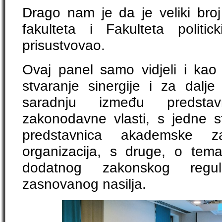
Drago nam je da je veliki bro
fakulteta i Fakulteta polit
prisustvovao.
Ovaj panel samo vidjeli i ka
stvaranje sinergije i za dalje
saradnju između predstav
zakonodavne vlasti, s jedne st
predstavnica akademske za
organizacija, s druge, o tema
dodatnog zakonskog regul
zasnovanog nasilja.