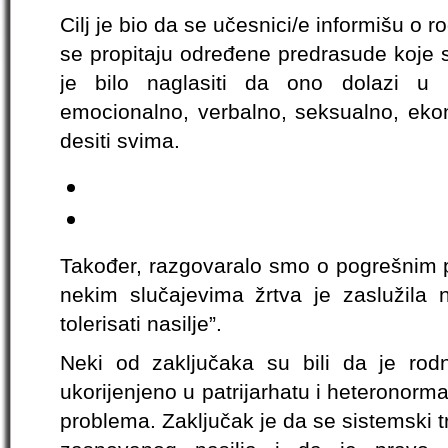
Cilj je bio da se učesnici/e informišu o 
se propitaju određene predrasude koje 
je bilo naglasiti da ono dolazi u ra
emocionalno, verbalno, seksualno, eko
desiti svima.
Također, razgovaralo smo o pogrešnim 
nekim slučajevima žrtva je zaslužila n
tolerisati nasilje”.
Neki od zaključaka su bili da je ro
ukorijenjeno u patrijarhatu i heteronormat
problema. Zaključak je da se sistemski tr