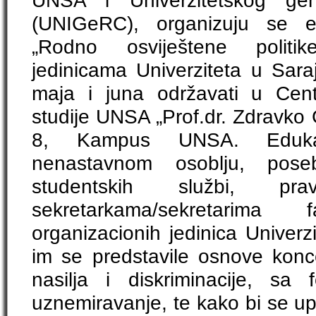
UNSA i Univerzitetskog gen
(UNIGeRC), organizuju se e
„Rodno osviještene politi
jedinicama Univerziteta u Sara
maja i juna održavati u Centr
studije UNSA „Prof.dr. Zdravko
8, Kampus UNSA. Edukac
nenastavnom osoblju, poseb
studentskih službi, prav
sekretarkama/sekretarima
organizacionih jedinica Univerz
im se predstavile osnove kon
nasilja i diskriminacije, s
uznemiravanje, te kako bi se u