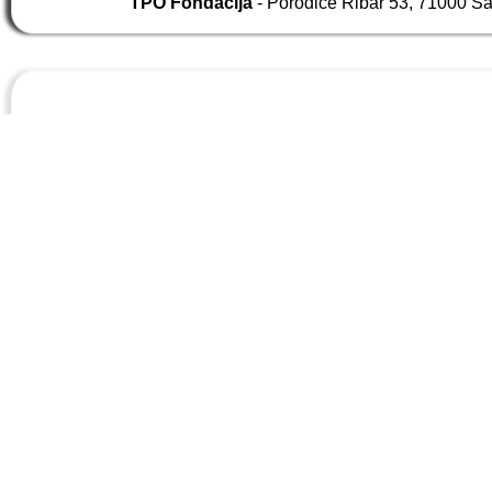
TPO Fondacija
- Porodice Ribar 53, 71000 S