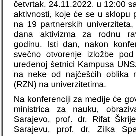
četvrtak, 24.11.2022. u 12:00 sa
aktivnosti, koje će se u sklopu
na 19 partnerskih univerzitet
dana aktivizma za rodnu ra
godinu. Isti dan, nakon konfer
svečno otvorenje izložbe pod
uređenoj šetnici Kampusa UNSA
na neke od najčešćih oblika 
(RZN) na univerzitetima.
Na konferenciji za medije će gov
ministrica za nauku, obrazi
Sarajevo, prof. dr. Rifat Škrije
Sarajevu, prof. dr. Zilka Sp