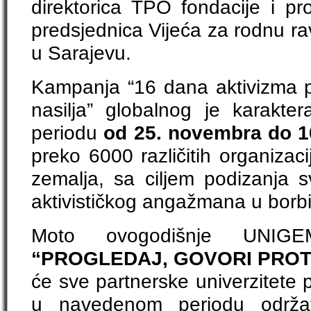
direktorica TPO fondacije i pr
predsjednica Vijeća za rodnu ra
u Sarajevu.
Kampanja “16 dana aktivizma 
nasilja” globalnog je karakte
periodu
od 25. novembra do 1
preko 6000 različitih organizac
zemalja, sa ciljem podizanja sv
aktivističkog angažmana u borbi 
Moto ovogodišnje UNIGE
“PROGLEDAJ, GOVORI PROT
će sve partnerske univerzitete 
u navedenom periodu održ