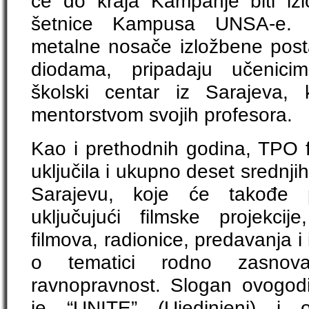
će do kraja Kampanje biti iz
šetnice Kampusa UNSA-e. 
metalne nosače izložbene post
diodama, pripadaju učenici
školski centar iz Sarajeva, 
mentorstvom svojih profesora.
Kao i prethodnih godina, TPO 
uključila i ukupno deset srednji
Sarajevu, koje će takođe pr
uključujući filmske projekcij
filmova, radionice, predavanja i
o tematici rodno zasnov
ravnopravnost. Slogan ovogod
je “UNITE” (Ujedinjeni) i 