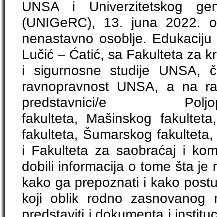
UNSA i Univerzitetskog gen
(UNIGeRC), 13. juna 2022. o
nenastavno osoblje. Edukaciju j
Lučić – Ćatić, sa Fakulteta za kri
i sigurnosne studije UNSA, č
ravnopravnost UNSA, a na rad
predstavnici/e Poljopri
fakulteta, Mašinskog fakulteta
fakulteta, Šumarskog fakulteta,
i Fakulteta za saobraćaj i kom
dobili informacija o tome šta je
kako ga prepoznati i kako postu
koji oblik rodno zasnovanog na
predstaviti i dokumenta i insti