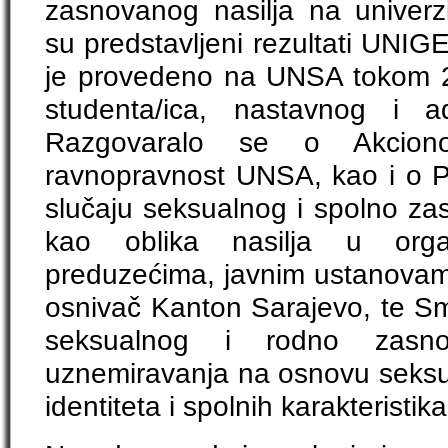
zasnovanog nasilja na univerz
su predstavljeni rezultati UNIG
je provedeno na UNSA tokom 2
studenta/ica, nastavnog i ad
Razgovaralo se o Akcio
ravnopravnost UNSA, kao i o P
slučaju seksualnog i spolno z
kao oblika nasilja u org
preduzećima, javnim ustanovama 
osnivač Kanton Sarajevo, te Sm
seksualnog i rodno zasno
uznemiravanja na osnovu seksua
identiteta i spolnih karakterist