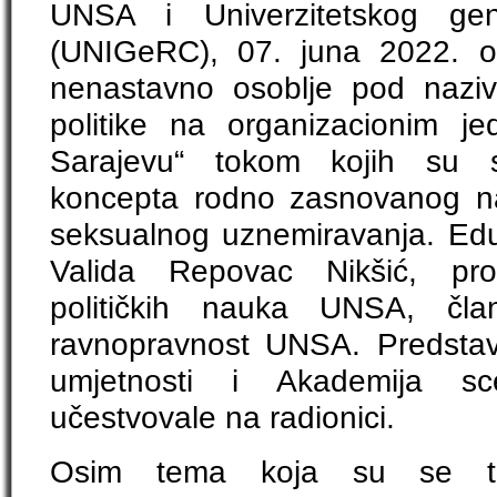
UNSA i Univerzitetskog gen
(UNIGeRC), 07. juna 2022. o
nenastavno osoblje pod nazi
politike na organizacionim je
Sarajevu“ tokom kojih su s
koncepta rodno zasnovanog nasi
seksualnog uznemiravanja. Eduka
Valida Repovac Nikšić, pro
političkih nauka UNSA, čla
ravnopravnost UNSA. Predstav
umjetnosti i Akademija sc
učestvovale na radionici.
Osim tema koja su se ti