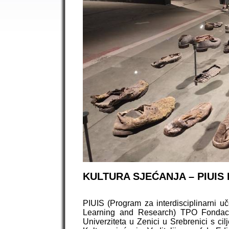
KULTURA SJEĆANJA – PIUIS
PIUIS (Program za interdisciplinarni uč
Learning and Research) TPO Fondaci
Univerziteta u Zenici u Srebrenici s ci