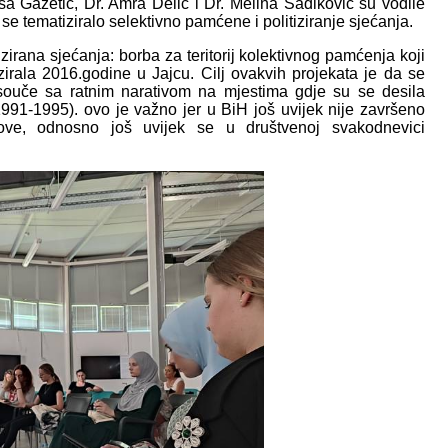
disa Gazetić, Dr. Amra Delić i Dr. Melina Sadiković su vodile
 se tematiziralo selektivno pamćene i politiziranje sjećanja.
zirana sjećanja: borba za teritorij kolektivnog pamćenja koji
irala 2016.godine u Jajcu. Cilj ovakvih projekata je da se
souče sa ratnim narativom na mjestima gdje su se desila
991-1995). ovo je važno jer u BiH još uvijek nije završeno
atove, odnosno još uvijek se u društvenoj svakodnevici