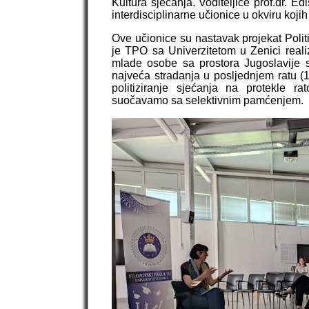
Kultura sjećanja. Voditeljice prof.dr. E
interdisciplinarne učionice u okviru kojih
Ove učionice su nastavak projekat Politi
je TPO sa Univerzitetom u Zenici realiz
mlade osobe sa prostora Jugoslavije 
najveća stradanja u posljednjem ratu (1
politiziranje sjećanja na protekle r
suočavamo sa selektivnim pamćenjem.