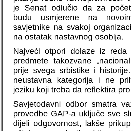
je Senat odlučio da za poče
budu usmjerene na novoim
savjetnike na svakoj organizacio
na ostatak nastavnog osoblja.
Najveći otpori dolaze iz reda 
predmete takozvane „naciona
prije svega srbistike i histori
neustavna kategorija i ne pr
jeziku koji treba da reflektira p
Savjetodavni odbor smatra v
provedbe GAP-a uključe sve slu
dijeli odgovornost, lakše priku