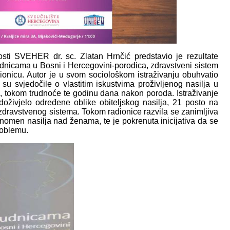
osti SVEHER dr. sc. Zlatan Hrnčić predstavio je rezultate
trudnicama u Bosni i Hercegovini-porodica, zdravstveni sistem
dionicu. Autor je u svom sociološkom istraživanju obuhvatio
u svjedočile o vlastitim iskustvima proživljenog nasilja u
, tokom trudnoće te godinu dana nakon poroda. Istraživanje
doživjelo određene oblike obiteljskog nasilja, 21 posto na
zdravstvenog sistema. Tokom radionice razvila se zanimljiva
nomen nasilja nad ženama, te je pokrenuta inicijativa da se
roblemu.