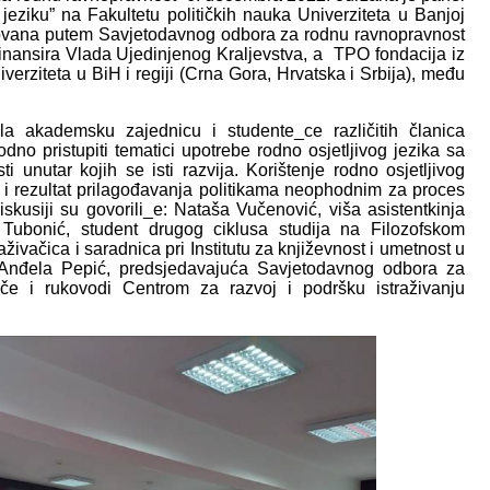
 jeziku” na Fakultetu političkih nauka Univerziteta u Banjoj
izovana putem Savjetodavnog odbora za rodnu ravnopravnost
inansira Vlada Ujedinjenog Kraljevstva, a TPO fondacija iz
verziteta u BiH i regiji (Crna Gora, Hrvatska i Srbija), među
la akademsku zajednicu i studente_ce različitih članica
dno pristupiti tematici upotrebe rodno osjetljivog jezika sa
ti unutar kojih se isti razvija. Korištenje rodno osjetljivog
je i rezultat prilagođavanja politikama neophodnim za proces
iskusiji su govorili_e: Nataša Vučenović, viša asistentkinja
Tubonić, student drugog ciklusa studija na Filozofskom
aživačica i saradnica pri Institutu za književnost i umetnost u
 Anđela Pepić, predsjedavajuća Savjetodavnog odbora za
če i rukovodi Centrom za razvoj i podršku istraživanju