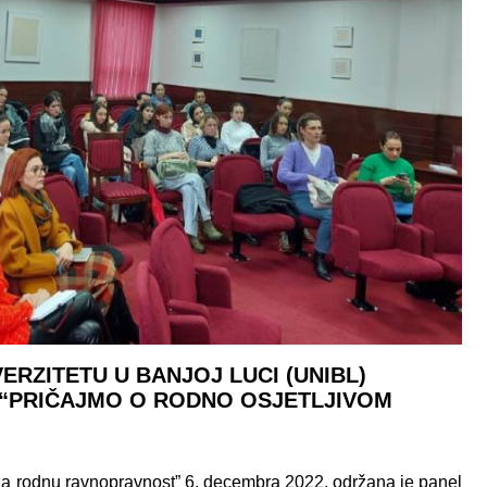
VERZITETU U BANJOJ LUCI (UNIBL)
 “PRIČAJMO O RODNO OSJETLJIVOM
a rodnu ravnopravnost” 6. decembra 2022. održana je panel