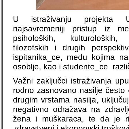
U istraživanju projekta
najsavremeniji pristup iz met
psiholoških, kulturoloških, 
filozofskih i drugih perspekt
ispitanika_ce, među kojima nas
osoblje, kao i studente_ce razli
Važni zaključci istraživanja up
rodno zasnovano nasilje često 
drugim vrstama nasilja, uključu
negativno odražava na zdravlje
žena i muškaraca, te da je r
zdravstveni i ekonomski troškov