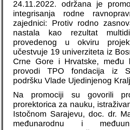
24.11.2022. održana je promoci
integrisanja rodne ravnoprav
zajednici: Protiv rodno zasnov
nastala kao rezultat multidic
provedenog u okviru proj
učestvuje 19 univerziteta iz Bos
Crne Gore i Hrvatske, među k
provodi TPO fondacija iz Sa
podršku Vlade Ujedinjenog Kralj
Na promociji su govorili pr
prorektorica za nauku, istraživan
Istočnom Sarajevu, doc. dr. Ma
međunarodnu i međuunive