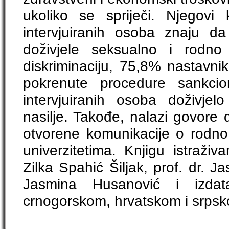
ukoliko se spriječi. Njegovi
intervjuiranih osoba znaju d
doživjele seksualno i rodno 
diskriminaciju, 75,8% nastavnik
pokrenute procedure sankcio
intervjuiranih osoba doživje
nasilje. Takođe, nalazi govore
otvorene komunikacije o rodn
univerzitetima. Knjigu istraživa
Zilka Spahić Šiljak, prof. dr. J
Jasmina Husanović i izda
crnogorskom, hrvatskom i srpsk