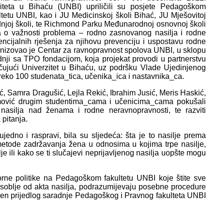
ziteta u Bihaću (UNBI) upriličili su posjete Pedagoškom
tetu UNBI, kao i JU Medicinskoj školi Bihać, JU Mješovitoj
ednjoj školi, te Richmond Parku Međunarodnoj osnovnoj školi
ija o važnosti problema – rodno zasnovanog nasilja i rodne
ncijalnih rješenja za njihovu prevenciju i uspostavu rodne
anizovao je Centar za ravnopravnost spolova UNBI, u sklopu
nji sa TPO fondacijom, koja projekat provodi u partnerstvu
jučujući Univerzitet u Bihaću, uz podršku Vlade Ujedinjenog
preko 100 studenata_tica, učenika_ica i nastavnika_ca.
ć, Samra Dragušić, Lejla Rekić, Ibrahim Jusić, Meris Haskić,
imović drugim studentima_cama i učenicima_cama pokušali
em nasilja nad ženama i rodne neravnopravnosti, te razviti
 pitanja.
jedno i raspravi, bila su sljedeća: šta je to nasilje prema
metode zadržavanja žena u odnosima u kojima trpe nasilje,
lje ili kako se ti slučajevi neprijavljenog nasilja uopšte mogu
orne politike na Pedagoškom fakultetu UNBI koje štite sve
soblje od akta nasilja, podrazumijevaju posebne procedure
voren prijedlog saradnje Pedagoškog i Pravnog fakulteta UNBI