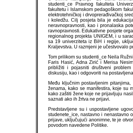
studenti_ce Pravnog fakulteta Univer
fakultetu i Islamskom pedagoškom fakul
elektrotehničkoj i drvoprerađivačkoj sr
i koledžu. Cilj posjeta bila je edukac
neravnopravnosti, kao i pronalaska pote
ravnopravnosti. Edukativne posjete org
regionalnog projekta UNIGEM, i u sarad
sa 19 univerziteta iz BiH i regije, ukl
Kraljevstva. U razmjeni je učestvovalo 
Tom prilikom su studenti_ce Neila Ružni
Faris Hasić, Adna Zirić i Merisa Nes
približiti i pojasniti društveni probl
diskusiju, kao i odgovoriti na postavljena
Među ključnim postavljenim pitanjima, u
ženama, kako se manifestira, koje su 
kako zaštiti žene koje ne prijavljuju nasi
saznati ako ih žrtva ne prijavi.
Predstavljene su i uspostavljene ugov
studenete_ice, nastavno i nenastavno o
prijave, uključujući anonimne, te je ot
povodom navedene Politike.