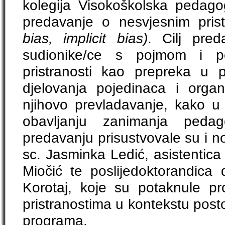
kolegija Visokoškolska pedagog
predavanje o nesvjesnim prist
bias, implicit bias)
. Cilj pred
sudionike/ce s pojmom i po
pristranosti kao prepreka u 
djelovanja pojedinaca i organ
njihovo prevladavanje, kako u 
obavljanju zanimanja pedago
predavanju prisustvovale su i nosi
sc. Jasminka Ledić, asistentica 
Miočić te poslijedoktorandica 
Korotaj, koje su potaknule pr
pristranostima u kontekstu postoj
programa.