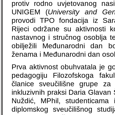
protiv rodno uvjetovanog nasi
UNIGEM (
University and Ge
provodi TPO fondacija iz Sar
Rijeci održane su aktivnosti k
nastavnog i stručnog osoblja te
obilježili Međunarodni dan b
ženama i Međunarodni dan osob
Prva aktivnost obuhvatala je g
pedagogiju Filozofskoga faku
članice sveučilišne grupe za p
inkluzivnih praksi Daria Glavan Š
Nuždić, MPhil, studenticama 
diplomskog sveučilišnog studi