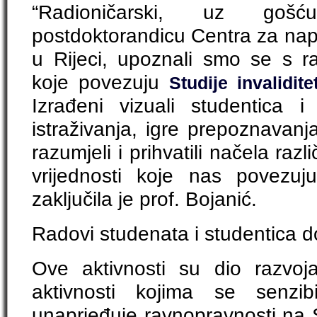
“Radioničarski, uz go
postdoktorandicu Centra za napr
u Rijeci, upoznali smo se s r
koje povezuju
Studije invalidite
Izrađeni vizuali studentica i
istraživanja, igre prepoznavanj
razumjeli i prihvatili načela razli
vrijednosti koje nas povezuju
zaključila je prof. Bojanić.
Radovi studenata i studentica do
Ove aktivnosti su dio razvoja i
aktivnosti kojima se senzibil
unaprjeđuje ravnopravnosti na Sv