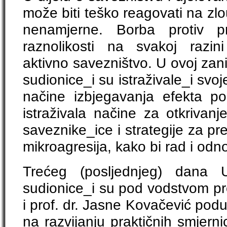
može biti teško reagovati na zl
nenamjerne. Borba protiv pr
raznolikosti na svakoj razini
aktivno savezništvo. U ovoj zaniml
sudionice_i su istraživale_i svo
načine izbjegavanja efekta po
istraživala načine za otkrivanj
saveznike_ice i strategije za pr
mikroagresija, kako bi rad i odnosi
Trećeg (posljednjeg) dana 
sudionice_i su pod vodstvom prof
i prof. dr. Jasne Kovačević podu
na razvijanju praktičnih smjern