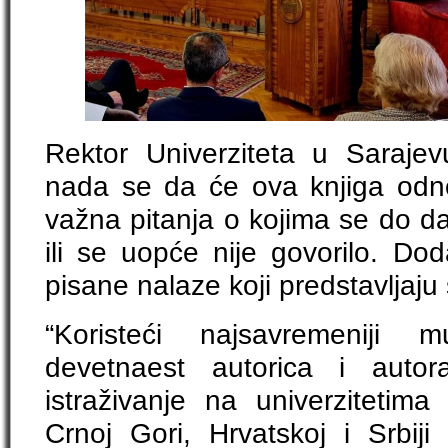
Rektor Univerziteta u Sarajevu 
nada se da će ova knjiga odnos
važna pitanja o kojima se do d
ili se uopće nije govorilo. Dod
pisane nalaze koji predstavljaju
“Koristeći najsavremeniji mult
devetnaest autorica i auto
istraživanje na univerzitetima
Crnoj Gori, Hrvatskoj i Srbij