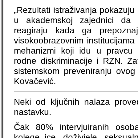
„Rezultati istraživanja pokazuju
u akademskoj zajednici da
reagiraju kada ga prepozna
visokoobrazovnim institucijama
mehanizmi koji idu u pravcu 
rodne diskriminacije i RZN. Za
sistemskom preveniranju ovog 
Kovačević.
Neki od ključnih nalaza prove
nastavku.
Čak 80% intervjuiranih osob
kolege_ice doživjele seksua