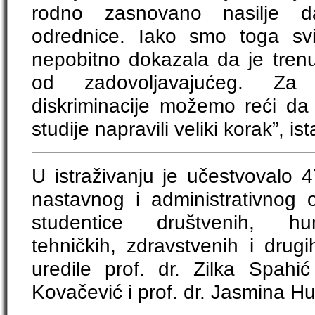
rodno zasnovano nasilje da
odrednice. Iako smo toga svi b
nepobitno dokazala da je trenu
od zadovoljavajućeg. Za
diskriminacije možemo reći da
studije napravili veliki korak”, ist
U istraživanju je učestvovalo 4
nastavnog i administrativnog o
studentice društvenih, huma
tehničkih, zdravstvenih i drug
uredile prof. dr. Zilka Spahić
Kovačević i prof. dr. Jasmina H