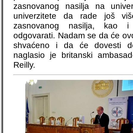
zasnovanog nasilja na univer
univerzitete da rade još vi
zasnovanog nasilja, kao i
odgovarati. Nadam se da će ovo i
shvaćeno i da će dovesti do
naglasio je britanski ambasa
Reilly.