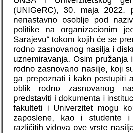
UNSA i Univerzitetskog gen
(UNIGeRC), 30. maja 2022. p
nenastavno osoblje pod nazi
politike na organizacionim je
Sarajevu“ tokom kojih će se pre
rodno zasnovanog nasilja i disk
uznemiravanja. Osim pružanja i
rodno zasnovano nasilje, koji su
ga prepoznati i kako postupiti 
oblik rodno zasnovanog nasi
predstaviti i dokumenta i insti
fakulteti i Univerzitet mogu ko
zaposlene, kao i studente i s
različitih vidova ove vrste nasilj