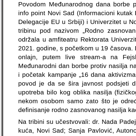
Povodom Međunarodnog dana borbe pr
info point Novi Sad (Informacioni kuta
Delegacije EU u Srbiji) i Univerzitet u
tribinu pod nazivom „Rodno zasnovano 
održala u amfiteatru Rektorata Univerzi
2021. godine, s početkom u 19 časova. D
onlajn, putem live stream-a na Fejs
Međunarodni dan borbe protiv nasilja 
i početak kampanje „16 dana aktivizma
povod je da se šira javnost podsjeti 
upotreba bilo kog oblika nasilja (fizič
nekom osobom samo zato što je određ
definisanje rodno zasnovanog nasilja ka
Na tribini su učestvovali: dr. Nada Pad
kuća, Novi Sad; Sanja Pavlović, Autono