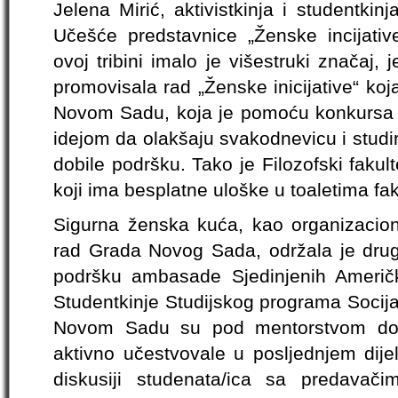
Jelena Mirić, aktivistkinja i studentki
Učešće predstavnice „Ženske incijative
ovoj tribini imalo je višestruki značaj, 
promovisala rad „Ženske inicijative“ koj
Novom Sadu, koja je pomoću konkursa “
idejom da olakšaju svakodnevicu i studi
dobile podršku. Tako je Filozofski fakul
koji ima besplatne uloške u toaletima fak
Sigurna ženska kuća, kao organizaciona
rad Grada Novog Sada, održala je drugu
podršku ambasade Sjedinjenih Američki
Studentkinje Studijskog programa Socijal
Novom Sadu su pod mentorstvom doc
aktivno učestvovale u posljednjem dijel
diskusiji studenata/ica sa predavač