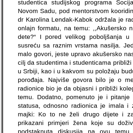
studentica studijskog programa Socijal
Novom Sadu, pod mentorstvom kooridin
dr Karolina Lendak-Kabok održala je ra
onlajn formatu, na temu: ,,Akušersko n
dete?“ I pored velikog poboljšanja 
susreću sa raznim vrstama nasilja. Je
malo govori, jeste upravo akušersko nas
cilj da studentima i studenticama približ
u Srbiji, kao i u kakvom su položaju bu
porođaja. Najviše govora bilo je o med
radionice bio je da objasni i približi 
temu. Dodatno, pomenuto je i pitanje 
statusa, odnosno radionica je imala i 
majki: Ko to ne želi drugo dijete i z
prikazani primjeri žena koje su doživ
podstaknuta diskusija na ovu temu