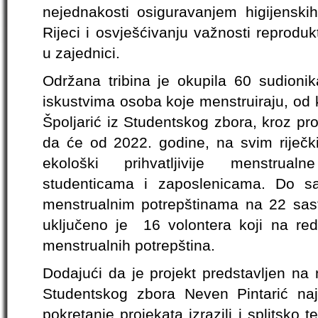
nejednakosti osiguravanjem higijenskih
Rijeci i osvješćivanju važnosti reprodu
u zajednici.
Održana tribina je okupila 60 sudionik
iskustvima osoba koje menstruiraju, od k
Špoljarić iz Studentskog zbora, kroz pro
da će od 2022. godine, na svim riječki
ekološki prihvatljivije menstrual
studenticama i zaposlenicama. Do sa
menstrualnim potrepštinama na 22 sasta
uključeno je 16 volontera koji na redo
menstrualnih potrepština.
Dodajući da je projekt predstavljen na 
Studentskog zbora Neven Pintarić na
pokretanje projekata izrazili i splitsko t