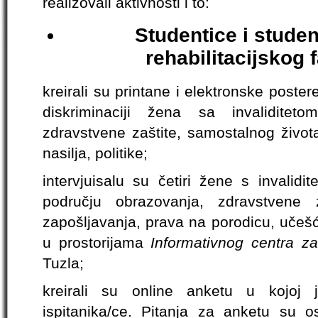
realizovali aktivnosti i to:
Studentice i studen
rehabilitacijskog 
kreirali su printane i elektronske poste
diskriminaciji žena sa invaliditet
zdravstvene zaštite, samostalnog života
nasilja, politike;
intervjuisalu su četiri žene s invalid
području obrazovanja, zdravstvene z
zapošljavanja, prava na porodicu, učešć
u prostorijama
Informativnog centra za
Tuzla;
kreirali su online anketu u kojoj
ispitanika/ce. Pitanja za anketu su o