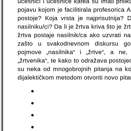
učesnici i učesnice kafea su imali prili
pojavu kojom je facilitirala profesorica 
postoje? Koja vrsta je najprisutnija? D
nasilniku/ci? Da li je žrtva kriva što je ž
žrtva postaje nasilnik/ca ako uzvrati n
zašto u svakodnevnom diskursu got
pojmove „nasilnika“ i „žrtve“, a ne,
„žrtvenika“, te kako to odražava postoj
su neka od mnogobrojnih pitanja na ko
dijalektičkom metodom otvoriti novo pita