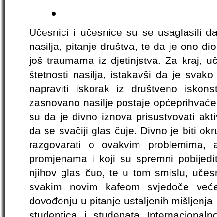
Učesnici i učesnice su se usaglasili d
nasilja, pitanje društva, te da je ono d
još traumama iz djetinjstva. Za kraj, u
štetnosti nasilja, istakavši da je svako 
napraviti iskorak iz društveno iskons
zasnovano nasilje postaje općeprihvaće
su da je divno iznova prisustvovati akt
da se svačiji glas čuje. Divno je biti ok
razgovarati o ovakvim problemima, a
promjenama i koji su spremni pobijedit
njihov glas čuo, te u tom smislu, učesn
svakim novim kafeom svjedoče veće
dovođenju u pitanje ustaljenih mišljenja 
studentica i studenata Internacionaln