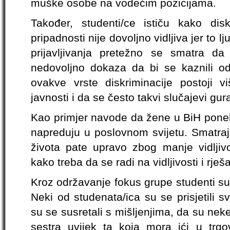
muške osobe na vodećim pozicijama.
Također, studenti/ce ističu kako di
pripadnosti nije dovoljno vidljiva jer to l
prijavljivanja pretežno se smatra da 
nedovoljno dokaza da bi se kaznili od
ovakve vrste diskriminacije postoji 
javnosti i da se često takvi slučajevi gur
Kao primjer navode da žene u BiH ponek
napreduju u poslovnom svijetu. Smatra
života pate upravo zbog manje vidljivo
kako treba da se radi na vidljivosti i rje
Kroz održavanje fokus grupe studenti su is
Neki od studenata/ica su se prisjetili sv
su se susretali s mišljenjima, da su nek
sestra uvijek ta koja mora ići u trgo