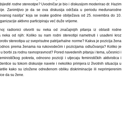
ijediti rodne stereotipe?
Uvodničar je bio i diskusijom moderirao dr. Hazim
ije. Zanimljivo je da se ova diskusija održala u periodu međunarodne
ovanog nasilja“ koja se svake godine obilježava od 25. novembra do 10.
anizacije aktivno participiraju već duže vrijeme.
j radionici otvorili su neka od značajnijih pitanja iz oblasti rodne
 neka od njih: Koliko su nam rodni stereotipi nametnuti i usađeni kroz
protiv stereotipa uz sveprisutne patrijarhalne norme? Kakva je pozicija žena
 odnos prema ženama na rukovodećim i pozicijama odlučivanja? Koliko je
an u borbi za rodnu ravnopravnost? Pored navedenih pitanja i tema, učesnici i
eminističkog pokreta, odnosno poziciji i utjecaju feminističkih aktivistica i
entice su tokom diskusije navele i nekoliko primjera iz životnih situacija u
etile kako su izložene određenom obliku diskriminacije ili neprimjerenim
ice da su žene.