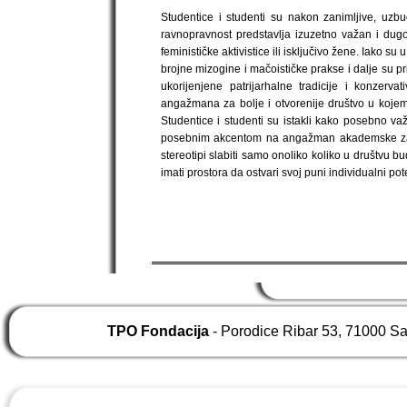
Studentice i studenti su nakon zanimljive, uzbu
ravnopravnost predstavlja izuzetno važan i dugot
feminističke aktivistice ili isključivo žene. Iako su
brojne mizogine i mačoističke prakse i dalje su pris
ukorijenjene patrijarhalne tradicije i konzer
angažmana za bolje i otvorenije društvo u kojem n
Studentice i studenti su istakli kako posebno va
posebnim akcentom na angažman akademske zajed
stereotipi slabiti samo onoliko koliko u društvu 
imati prostora da ostvari svoj puni individualni pot
TPO Fondacija
- Porodice Ribar 53, 71000 S