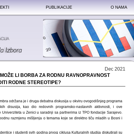
EKTI
PUBLIKACIJE
O NAMA
Dec 2021
– MOŽE LI BORBA ZA RODNU RAVNOPRAVNOST
DITI RODNE STEREOTIPE?
cembra održana je i druga debatna diskusija u okviru ovogodišnjeg programa
skih disusija, kao dio redovnih programsko-nastavnih aktivnosti, i ove
 Univerziteta u Zenici u saradnji sa partnerima iz TPO fondacije Sarajevo.
lobodnu razmjenu mišljenja o temama koje se direktno tiču mladih u Bosni i
ntice i studenti svih godina prvog ciklusa Kulturalnih studija diskutirali su