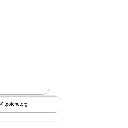
o@tpofond.org