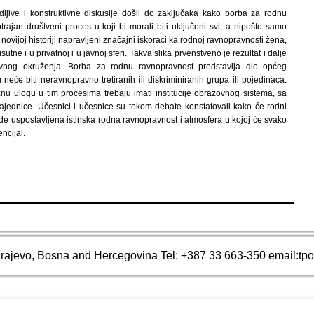
dljive i konstruktivne diskusije došli do zaključaka kako borba za rodnu
rajan društveni proces u koji bi morali biti uključeni svi, a nipošto samo
 u novijoj historiji napravljeni značajni iskoraci ka rodnoj ravnopravnosti žena,
utne i u privatnoj i u javnoj sferi. Takva slika prvenstveno je rezultat i dalje
vativnog okruženja. Borba za rodnu ravnopravnost predstavlja dio općeg
eće biti neravnopravno tretiranih ili diskriminiranih grupa ili pojedinaca.
žnu ulogu u tim procesima trebaju imati institucije obrazovnog sistema, sa
nice. Učesnici i učesnice su tokom debate konstatovali kako će rodni
bude uspostavljena istinska rodna ravnopravnost i atmosfera u kojoj će svako
encijal.
arajevo, Bosna and Hercegovina Tel: +387 33 663-350 email:tp