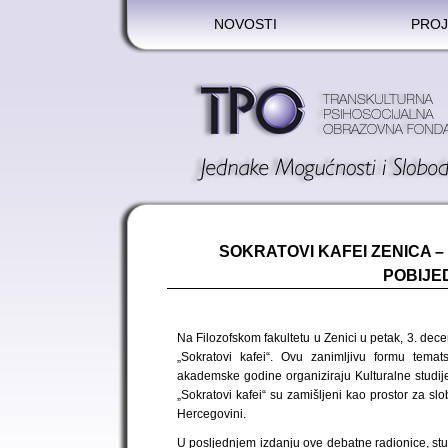
NOVOSTI
PROJ
SOKRATOVI KAFEI ZENICA 
POBIJE
Na Filozofskom fakultetu u Zenici u petak, 3. de
„Sokratovi kafei“. Ovu zanimljivu formu temat
akademske godine organiziraju Kulturalne studije
„Sokratovi kafei“ su zamišljeni kao prostor za s
Hercegovini.
U posljednjem izdanju ove debatne radionice, stude