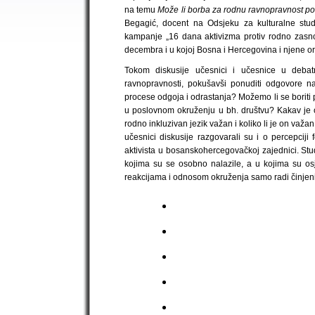
na temu
Može li borba za rodnu ravnopravnost pob
Begagić, docent na Odsjeku za kulturalne stud
kampanje „16 dana aktivizma protiv rodno zasn
decembra i u kojoj Bosna i Hercegovina i njene org
Tokom diskusije učesnici i učesnice u debatno
ravnopravnosti, pokušavši ponuditi odgovore na
procese odgoja i odrastanja? Možemo li se boriti 
u poslovnom okruženju u bh. društvu? Kakav je
rodno inkluzivan jezik važan i koliko li je on važ
učesnici diskusije razgovarali su i o percepciji f
aktivista u bosanskohercegovačkoj zajednici. Stud
kojima su se osobno nalazile, a u kojima su osj
reakcijama i odnosom okruženja samo radi činjen