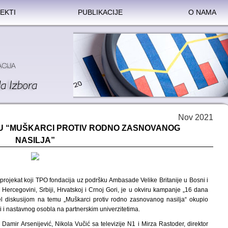
EKTI
PUBLIKACIJE
O NAMA
Nov 2021
MU “MUŠKARCI PROTIV RODNO ZASNOVANOG
NASILJA”
ojekat koji TPO fondacija uz podršku Ambasade Velike Britanije u Bosni i
i Hercegovini, Srbiji, Hrvatskoj i Crnoj Gori, je u okviru kampanje „16 dana
el diskusijom na temu „Muškarci protiv rodno zasnovanog nasilja“ okupio
ali i nastavnog osobla na partnerskim univerzitetima.
 Damir Arsenijević, Nikola Vučić sa televizije N1 i Mirza Rastoder, direktor