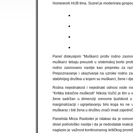
Homework HUB tima. Susret je moderirala gospođ
Panel diskusijom “Muškarci protiv rodno zasno
muškarci tebaju preuzeti u sistemskoj borbi prot
rodno zasnovano nasilje kao prepreku za razv
Prepoznavanje i ukazivanje na uzroke rodno zas
stabilnijeg društva u kojem su muškarci, žene i d
Rodna nejednakost i nejednaki odnosi vode rodno
“Kritika toksične muškosti” Nikola Vučić je tim u
žene sadržan u dimenziji osnovne ljudskost u k
marginalizaciji i ugnjetavanju bilo koga ko ne 
muškarac i biti žena u društvu znači imati zajednič
Panelista Mirza Rastoder je istakao da je osnovn
stvari psihološko nasilje i da je nedostatak reakci
naglasio je važnost kontinuiranog kritičkog promišl