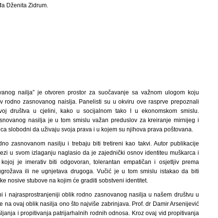
a Dženita Zidrum.
vanog nailja” je otvoren prostor za suočavanje sa važnom ulogom koju
iv rodno zasnovanog naislja. Panelisti su u okviru ove rasprve prepoznali
oj društva u cjelini, kako u socijalnom tako I u ekonomskom smislu.
novanog nasilja je u tom smislu važan preduslov za kreiranje mirnijeg i
jeca slobodni da uživaju svoja prava i u kojem su njihova prava poštovana.
 zasnovanom nasilju i trebaju biti tretireni kao takvi. Autor publikacije
 vezi u svom izlaganju naglasio da je zajednički osnov identiteu muškarca i
ojoj je imerativ biti odgovoran, tolerantan empatičan i osjetljiv prema
ugrožava ili ne ugnjetava drugoga. Vučić je u tom smislu istakao da biti
ke nosive stubove na kojim će graditi sobstveni identitet.
i i najrasprostranjeniji oblik rodno zasnovanog nasilja u našem društvu u
je na ovaj oblik nasilja ono što najviše zabrinjava. Prof. dr Damir Arsenijević
janja i propitivanja patrijarhalnih rodnih odnosa. Kroz ovaj vid propitivanja