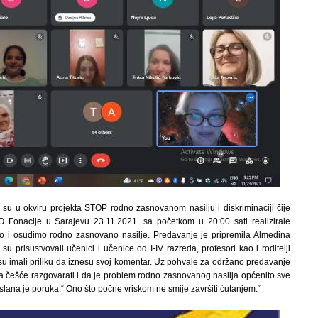
 su u okviru projekta STOP rodno zasnovanom nasilju i diskriminaciji čije
PO Fonacije u Sarajevu 23.11.2021. sa početkom u 20:00 sati realizirale
o i osudimo rodno zasnovano nasilje. Predavanje je pripremila Almedina
 prisustvovali učenici i učenice od I-IV razreda, profesori kao i roditelji
su imali priliku da iznesu svoj komentar. Uz pohvale za održano predavanje
eba češće razgovarati i da je problem rodno zasnovanog nasilja općenito sve
slana je poruka:“ Ono što počne vriskom ne smije završiti ćutanjem.“