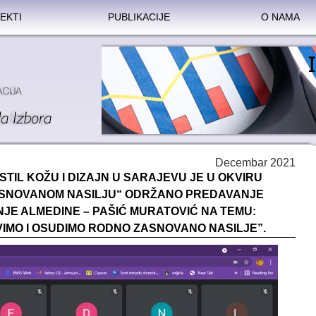
EKTI
PUBLIKACIJE
O NAMA
Decembar 2021
STIL KOŽU I DIZAJN U SARAJEVU JE U OKVIRU
ASNOVANOM NASILJU“ ODRŽANO PREDAVANJE
NJE ALMEDINE – PAŠIĆ MURATOVIĆ NA TEMU:
VIMO I OSUDIMO RODNO ZASNOVANO NASILJE”.