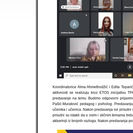
Koordinatorice Alma Ahmethodžić i Edita Teparić
aktivnosti se realizuju kroz ETOS inicijativu T
predavanje na temu: Budimo odgovorni prijavim
Pašić-Muratović pedagog i psiholog. Predavanju su
učenika i učenica. Nakon predavanja svi prisutni 
prisutni su istakli da o ovim i sličnim temama tr
aktuelniji iz brojnih razloga. Nakon predavanja po