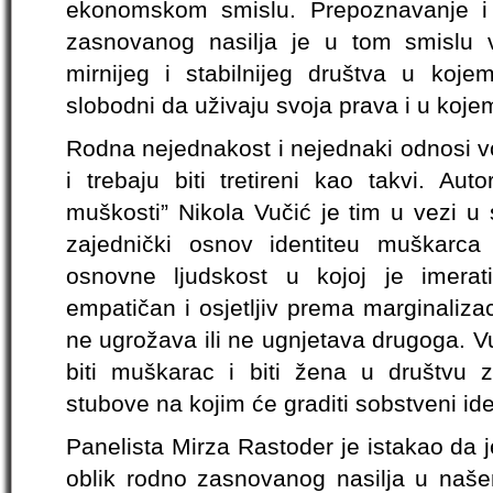
ekonomskom smislu. Prepoznavanje i
zasnovanog nasilja je u tom smislu 
mirnijeg i stabilnijeg društva u koj
slobodni da uživaju svoja prava i u koj
Rodna nejednakost i nejednaki odnosi 
i trebaju biti tretireni kao takvi. Auto
muškosti” Nikola Vučić je tim u vezi u
zajednički osnov identiteu muškarca
osnovne ljudskost u kojoj je imerati
empatičan i osjetljiv prema marginalizac
ne ugrožava ili ne ugnjetava drugoga. V
biti muškarac i biti žena u društvu z
stubove na kojim će graditi sobstveni iden
Panelista Mirza Rastoder je istakao da je
oblik rodno zasnovanog nasilja u naše