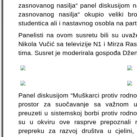
zasnovanog nasilja“ panel diskusijom n
zasnovanog nasilja“ okupio veliki bro
studentica ali i nastavnog osobla na par
Panelisti na ovom susretu bili su uvaže
Nikola Vučić sa televizije N1 i Mirza R
tima. Susret je moderirala gospođa Džen
Panel diskusijom “Muškarci protiv rodno
prostor za suočavanje sa važnom u
preuzeti u sistemskoj borbi protiv rodn
su u okviru ove rasprve prepoznali 
prepreku za razvoj društva u cjelini