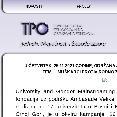
NOVOSTI
PROJEKTI
U ČETVRTAK, 25.11.2021 GODINE, ODRŽANA
TEMU “MUŠKARCI PROTIV RODNO 
University and Gender Mainstreaming
fondacija uz podršku Ambasade Velike B
realizira na 17 univerziteta u Bosni i H
Crnoj Gori, je u okviru kampanje „16