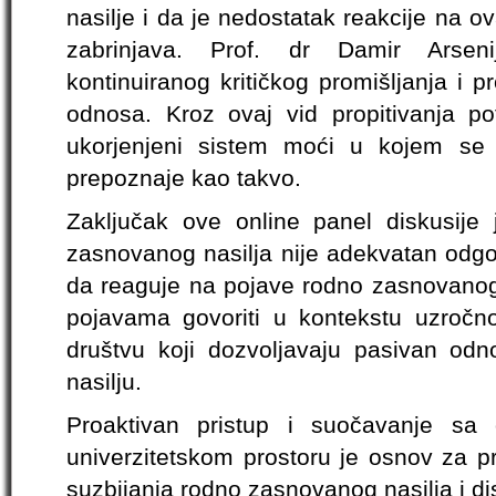
nasilje i da je nedostatak reakcije na ov
zabrinjava. Prof. dr Damir Arseni
kontinuiranog kritičkog promišljanja i pr
odnosa. Kroz ovaj vid propitivanja p
ukorjenjeni sistem moći u kojem se
prepoznaje kao takvo.
Zaključak ove online panel diskusije j
zasnovanog nasilja nije adekvatan odgov
da reaguje na pojave rodno zasnovanog 
pojavama govoriti u kontekstu uzročn
društvu koji dozvoljavaju pasivan o
nasilju.
Proaktivan pristup i suočavanje s
univerzitetskom prostoru je osnov za p
suzbijanja rodno zasnovanog nasilja i di