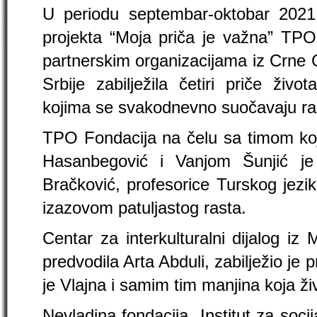
U periodu septembar-oktobar 202
projekta “Moja priča je važna” TPO
partnerskim organizacijama iz Crne 
Srbije zabilježila četiri priče živ
kojima se svakodnevno suočavaju razl
TPO Fondacija na čelu sa timom koj
Hasanbegović i Vanjom Šunjić je 
Bračković, profesorice Turskog jezi
izazovom patuljastog rasta.
Centar za interkulturalni dijalog iz
predvodila Arta Abduli, zabilježio je p
je Vlajna i samim tim manjina koja ži
Nevladina fondacija „Institut za soci