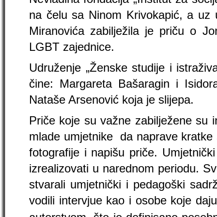
na čelu sa Ninom Krivokapić, a uz
Miranovića zabilježila je priču o J
LGBT zajednice.
Udruženje „Ženske studije i istraživa
čine: Margareta Bašaragin i Isidora
Nataše Arsenović koja je slijepa.
Priče koje su važne zabilježene su in
mlade umjetnike da naprave kratke s
fotografije i napišu priče. Umjetničk
izrealizovati u narednom periodu. Svi
stvarali umjetnički i pedagoški sadrža
vodili intervjue kao i osobe koje daj