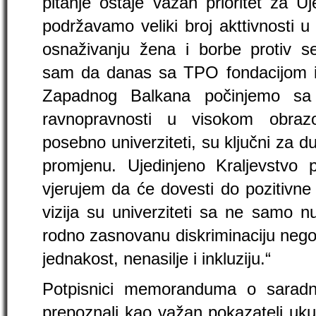
pitanje ostaje važan prioritet za U
podržavamo veliki broj akttivnosti u
osnaživanju žena i borbe protiv s
sam da danas sa TPO fondacijom i u
Zapadnog Balkana počinjemo sa
ravnopravnosti u visokom obrazo
posebno univerziteti, su ključni za d
promjenu. Ujedinjeno Kraljevstvo 
vjerujem da će dovesti do pozitivn
vizija su univerziteti sa ne samo n
rodno zasnovanu diskriminaciju nego 
jednakost, nenasilje i inkluziju.“
Potpisnici memoranduma o saradn
prepoznali kao važan pokazatelj uku