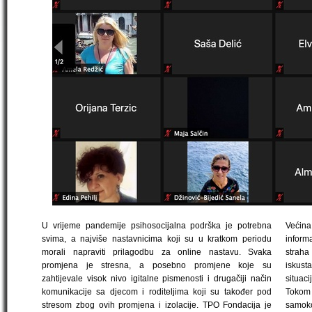
U vrijeme pandemije psihosocijalna podrška je potrebna
Većina
svima, a najviše nastavnicima koji su u kratkom periodu
informa
morali napraviti prilagodbu za online nastavu. Svaka
straha
promjena je stresna, a posebno promjene koje su
iskust
zahtijevale visok nivo igitalne pismenosti i drugačiji način
situac
komunikacije sa djecom i roditeljima koji su također pod
Tokom 
stresom zbog ovih promjena i izolacije. TPO Fondacija je
samoko