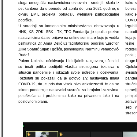
stoga omogućila nastavnicima osnovnih i srednjih škola iz
kako se
pet kantona da u periodu od aprila do juna 2021 godine, u
bolesti
okviru EMIL projekta, pohađaju webinare psihosocijalne
kako s
podrške.
COVID-
U saradnji sa kantonalnim ministarstvima obrazovanja u
izgubil
HNK, KS, ZDK, SBK i TK, TPO Fondacija je uputila pozive
napadi
nastavnicima da se prijave na online seminare koje je vodila
koja je
psihijatrica Dr. Amra Delić uz facilitatorsku podršku v.prof.dr.
teške 
Zilke Spahić Šiljak i gošću, psihologinju Nerminu Vehabović-
rodite
Rudež.
poslu;
Putem Upitnika očekivanja i inicijalnih razgovora, učesnici
druge 
su imali priliku podijeliti vlastita stresogena iskustva u
Cjelok
situaciji pandemije i iskazati svoje potrebe i očekivanja.
svrsi
Rezultati su pokazali da je gotovo 1/2 nastavnika imala
pandem
COVID-19, da je prisutan visok nivo anksioznosti te da se
struč
tokom pandemije nastavnici susreću sa brojnim izazovima,
upravl
poteškoćama i problemima kako na privatnom tako i na
primj
poslovnom planu.
zdravst
sebi, 
streso