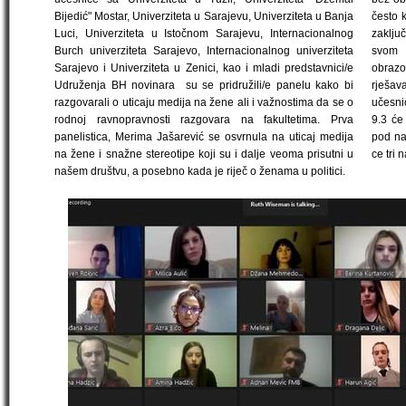
Bijedić" Mostar, Univerziteta u Sarajevu, Univerziteta u Banja
često 
Luci, Univerziteta u Istočnom Sarajevu, Internacionalnog
zaklju
Burch univerziteta Sarajevo, Internacionalnog univerziteta
svom 
Sarajevo i Univerziteta u Zenici, kao i mladi predstavnici/e
obrazo
Udruženja BH novinara su se pridružili/e panelu kako bi
rješav
razgovarali o uticaju medija na žene ali i važnostima da se o
učesni
rodnoj ravnopravnosti razgovara na fakultetima. Prva
9.3 će
panelistica, Merima Jašarević se osvrnula na uticaj medija
pod na
na žene i snažne stereotipe koji su i dalje veoma prisutni u
ce tri 
našem društvu, a posebno kada je riječ o ženama u politici.