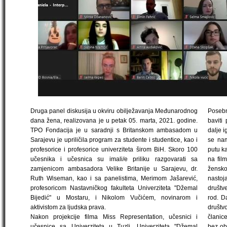
Druga panel diskusija u okviru obilježavanja Međunarodnog
Poseb
dana žena, realizovana je u petak 05. marta, 2021. godine.
baviti
TPO Fondacija je u saradnji s Britanskom ambasadom u
dalje i
Sarajevu je upriličila program za studente i studentice, kao i
se nam
profesorice i profesorice univerziteta širom BiH. Skoro 100
putu ka
učesnika i učesnica su imali/e priliku razgovarati sa
na fil
zamjenicom ambasadora Velike Britanije u Sarajevu, dr.
žensko
Ruth Wiseman, kao i sa panelistima, Merimom Jašarević,
nastoj
profesoricom Nastavničkog fakulteta Univerziteta "Džemal
društv
Bijedić" u Mostaru, i Nikolom Vučićem, novinarom i
rod. D
aktivistom za ljudska prava.
društv
Nakon projekcije filma Miss Representation, učesnici i
članice
učesnice sa Univerziteta u Tuzli, Univerziteta "Džemal
bez ob