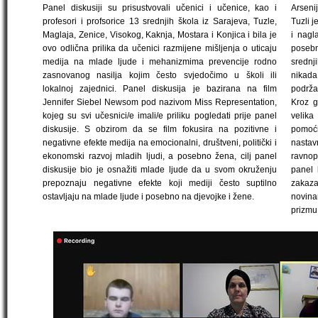
Panel diskusiji su prisustvovali učenici i učenice, kao i
Arsenij
profesori i profsorice 13 srednjih škola iz Sarajeva, Tuzle,
Tuzli j
Maglaja, Zenice, Visokog, Kaknja, Mostara i Konjica i bila je
i nagl
ovo odlična prilika da učenici razmijene mišljenja o uticaju
posebn
medija na mlade ljude i mehanizmima prevencije rodno
srednj
zasnovanog nasilja kojim često svjedočimo u školi ili
nikada 
lokalnoj zajednici. Panel diskusija je bazirana na film
podrža
Jennifer Siebel Newsom pod nazivom Miss Representation,
Kroz g
kojeg su svi učesnici/e imali/e priliku pogledati prije panel
velika
diskusije. S obzirom da se film fokusira na pozitivne i
pomoć
negativne efekte medija na emocionalni, društveni, politički i
nasta
ekonomski razvoj mladih ljudi, a posebno žena, cilj panel
ravnop
diskusije bio je osnažiti mlade ljude da u svom okruženju
panel
prepoznaju negativne efekte koji mediji često suptilno
zakaza
ostavljaju na mlade ljude i posebno na djevojke i žene.
novina
prizmu