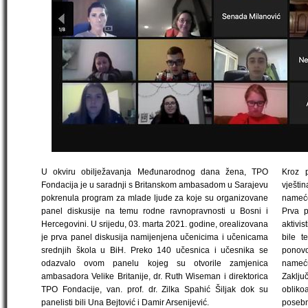
U okviru obilježavanja Međunarodnog dana žena, TPO
Kroz p
Fondacija je u saradnji s Britanskom ambasadom u Sarajevu
vješti
pokrenula program za mlade ljude za koje su organizovane
nameće
panel diskusije na temu rodne ravnopravnosti u Bosni i
Prva p
Hercegovini. U srijedu, 03. marta 2021. godine, orealizovana
aktivis
je prva panel diskusija namijenjena učenicima i učenicama
bile t
srednjih škola u BiH. Preko 140 učesnica i učesnika se
ponovo
odazvalo ovom panelu kojeg su otvorile zamjenica
nameću
ambasadora Velike Britanije, dr. Ruth Wiseman i direktorica
Zaklju
TPO Fondacije, van. prof. dr. Zilka Spahić Šiljak dok su
oblik
panelisti bili Una Bejtović i Damir Arsenijević.
posebn