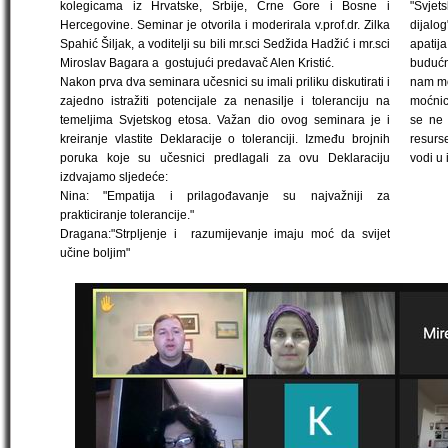
kolegicama iz Hrvatske, Srbije, Crne Gore i Bosne i
"Svjet
Hercegovine. Seminar je otvorila i moderirala v.prof.dr. Zilka
dijalo
Spahić Šiljak, a voditelji su bili mr.sci Sedžida Hadžić i mr.sci
apati
Miroslav Bagara a gostujući predavač Alen Kristić.
budućn
Nakon prva dva seminara učesnici su imali priliku diskutirati i
nam mo
zajedno istražiti potencijale za nenasilje i toleranciju na
moćnici
temeljima Svjetskog etosa. Važan dio ovog seminara je i
se ne 
kreiranje vlastite Deklaracije o toleranciji. Između brojnih
resurse
poruka koje su učesnici predlagali za ovu Deklaraciju
vodi u 
izdvajamo sljedeće:
Nina: "Empatija i prilagođavanje su najvažniji za
prakticiranje tolerancije."
Dragana:"Strpljenje i razumijevanje imaju moć da svijet
učine boljim"