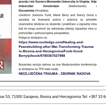
pravdu i mir Eastern Mennonite University
in Virginia
,
Vrije
Univerzitet Amsterdam
(Netherlands) i
Documenta
(Hrvatska).
Urednice Julianne Funk, Marie Berry and Nancy Good u
saradnji sa dvanaest autora i autorica su priredile
izvanredne tekstove za studente i praktičare u izgradnji mira
koji im mogu pomoći da adresiraju pitanja izgradnje mira iz
psihološke i psihosocijalne perspektive.
Knjiga je dostupna na:
https://www.routledge.com/Healing-and-
Peacebuilding-after-War-Transforming-Trauma-
in-Bosnia-and-Herzegovina/Funk-Good-
Berry/p/book/9780367027988
Bosanska verzija radova sa ove Međunarodne konferencije
je dostupna na TPO web-ssatu:
NEIZLIJEČENA TRAUMA - ZBORNIK RADOVA
bar 53, 71000 Sarajevo, Bosna and Hercegovina Tel: +387 33 