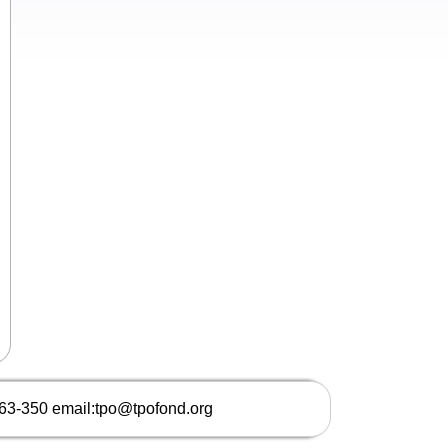
663-350 email:tpo@tpofond.org