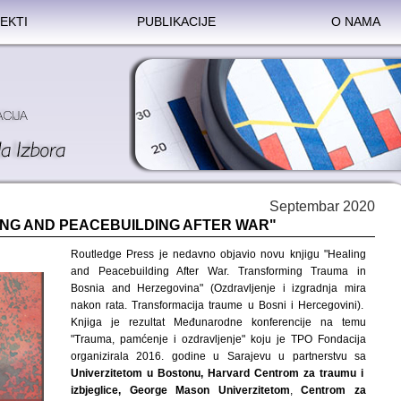
EKTI
PUBLIKACIJE
O NAMA
Septembar 2020
ING AND PEACEBUILDING AFTER WAR"
Routledge Press je nedavno objavio novu knjigu "Healing
and Peacebuilding After War. Transforming Trauma in
Bosnia and Herzegovina" (Ozdravljenje i izgradnja mira
nakon rata. Transformacija traume u Bosni i Hercegovini).
Knjiga je rezultat Međunarodne konferencije na temu
"Trauma, pamćenje i ozdravljenje" koju je TPO Fondacija
organizirala 2016. godine u Sarajevu u partnerstvu sa
Univerzitetom u Bostonu, Harvard Centrom za traumu i
izbjeglice, George Mason Univerzitetom
,
Centrom za