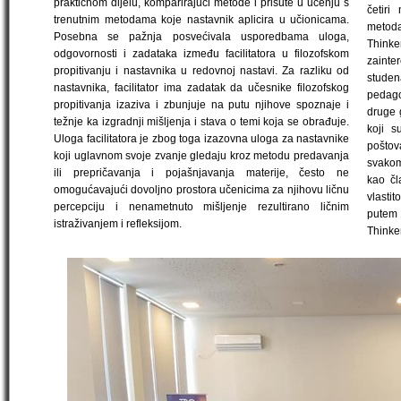
praktičnom dijelu, komparirajući metode i prisute u učenju s
četiri
trenutnim metodama koje nastavnik aplicira u učionicama.
metoda
Posebna se pažnja posvećivala usporedbama uloga,
Thinke
odgovornosti i zadataka između facilitatora u filozofskom
zainte
propitivanju i nastavnika u redovnoj nastavi. Za razliku od
studen
nastavnika, facilitator ima zadatak da učesnike filozofskog
pedagoš
propitivanja izaziva i zbunjuje na putu njihove spoznaje i
druge g
težnje ka izgradnji mišljenja i stava o temi koja se obrađuje.
koji s
Uloga facilitatora je zbog toga izazovna uloga za nastavnike
poštov
koji uglavnom svoje zvanje gledaju kroz metodu predavanja
svakom
ili prepričavanja i pojašnjavanja materije, često ne
kao čl
omogućavajući dovoljno prostora učenicima za njihovu ličnu
vlasti
percepciju i nenametnuto mišljenje rezultirano ličnim
putem
istraživanjem i refleksijom.
Thinke