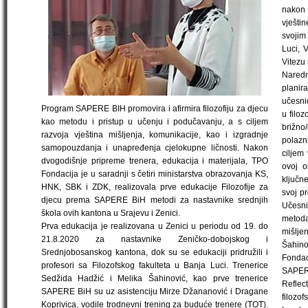
nakon 
vješti
svojim
Luci, 
Vitezu
Naredni
planir
učesnic
Program SAPERE BIH promovira i afirmira filozofiju za djecu
u filoz
kao metodu i pristup u učenju i podučavanju, a s ciljem
brižno
razvoja vještina mišljenja, komunikacije, kao i izgradnje
polazn
samopouzdanja i unapređenja cjelokupne ličnosti. Nakon
ciljem
dvogodišnje pripreme trenera, edukacija i materijala, TPO
ovoj o
Fondacija je u saradnji s četiri ministarstva obrazovanja KS,
ključne
HNK, SBK i ZDK, realizovala prve edukacije Filozofije za
svoj pr
djecu prema SAPERE BiH metodi za nastavnike srednjih
Učesnic
škola ovih kantona u Srajevu i Zenici.
metoda
Prva edukacija je realizovana u Zenici u periodu od 19. do
mišlj
21.8.2020 za nastavnike Zeničko-dobojskog i
Šahin
Srednjobosanskog kantona, dok su se edukaciji pridružili i
Fondac
profesori sa Filozofskog fakulteta u Banja Luci. Trenerice
SAPE
Sedžida Hadžić i Melika Šahinović, kao prve trenerice
Reflec
SAPERE BiH su uz asistenciju Mirze Džananović i Dragane
filozof
Koprivica, vodile trodnevni trening za buduće trenere (TOT).