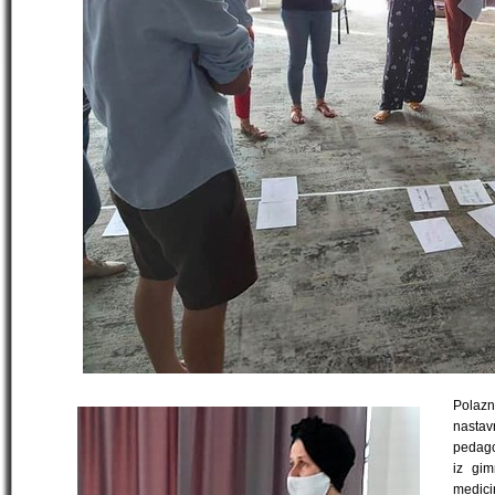
Polazn
nastavn
pedagoz
iz gim
medicin