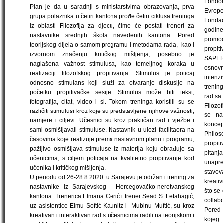
London
Plan je da u saradnji s ministarstvima obrazovanja, prva
Evrope
grupa polaznika u četiri kantona prođe četiri ciklusa treninga
Fondac
iz oblasti Filozofija za djecu, čime će postati treneri za
godine
nastavnike srednjih škola navedenih kantona. Pored
promoc
teorijskog dijela o samom programu i metodama rada, kao i
propit
izvornom značenju kritičkog mišljenja, posebno je
SAPER
naglašena važnost stimulusa, kao temeljnog koraka u
osnov
realizaciji filozofskog propitivanja. Stimulus je poticaj
intenzi
odnosno stimulans koji služi za otvaranje diskusije na
trenin
početku propitivačke sesije. Stimulus može biti tekst,
rad sa
fotografija, citat, video i sl. Tokom treninga koristili su se
Filozo
različiti stimulusi kroz koje su predstavljene njihove važnosti,
se na
namjere i ciljevi. Učesnici su kroz praktičan rad i vježbe i
koncep
sami osmišljavali stimuluse. Nastavnik u ulozi facilitaora na
Philos
časovima koje realizuje prema nastavnom planu i programu,
propiti
pažljivo osmišljava stimuluse iz materija koju obrađuje sa
pitanja
učenicima, s ciljem poticaja na kvalitetno propitivanje kod
unapre
učenika i kritičkog mišljenja.
stavov
U periodu od 26-28.8.2020. u Sarajevu je održan i trening za
kreati
nastavnike iz Sarajevskog i Hercegovačko-neretvanskog
što se 
kantona. Trenerica Elmana Cerić i trener Sead S. Fetahagić,
collabo
uz asistentice Elmu Softić-Kaunitz i Mubinu Muftić, su kroz
Pored 
kreativan i interaktivan rad s učesnicima radili na teorijskom i
kojeg 