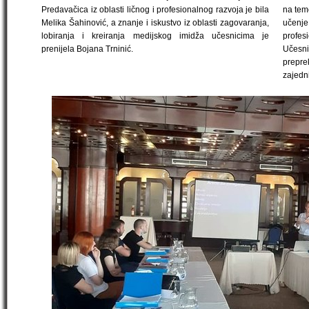
Predavačica iz oblasti ličnog i profesionalnog razvoja je bila
na teme
Melika Šahinović, a znanje i iskustvo iz oblasti zagovaranja,
učenje
lobiranja i kreiranja medijskog imidža učesnicima je
profesi
prenijela Bojana Trninić.
Učesn
prepre
zajedn