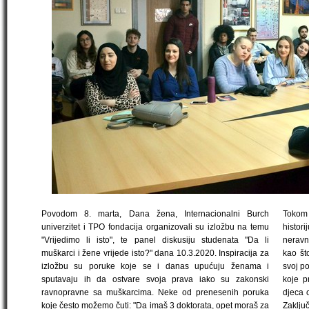
Povodom 8. marta, Dana žena, Internacionalni Burch
Tokom 
univerzitet i TPO fondacija organizovali su izložbu na temu
histori
"Vrijedimo li isto", te panel diskusiju studenata "Da li
neravno
muškarci i žene vrijede isto?" dana 10.3.2020. Inspiracija za
kao št
izložbu su poruke koje se i danas upućuju ženama i
svoj po
sputavaju ih da ostvare svoja prava iako su zakonski
koje p
ravnopravne sa muškarcima. Neke od prenesenih poruka
djeca 
koje često možemo čuti: "Da imaš 3 doktorata, opet moraš za
Zaključ