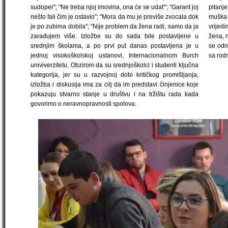
sudoper"; "Ne treba njoj imovina, ona će se udat'"; "Garant joj
pitanje
nešto fali čim je ostavio"; "Mora da mu je previše zvocala dok
muška i
je po zubima dobila"; "Nije problem da žena radi, samo da ja
vrijedi
zarađujem više. Izložbe su do sada bile postavljene u
žena, 
srednjim školama, a po prvi put danas postavljena je u
se odn
jednoj visokoškolskoj ustanovi, Internacionalnom Burch
sa rodn
univiverzitetu. Obzirom da su srednjoškolci i studenti ključna
kategorija, jer su u razvojnoj dobi kritičkog promišljanja,
izložba i diskusija ima za cilj da im predstavi činjenice koje
pokazuju stvarno stanje u društvu i na tržištu rada kada
govorimo o neravnopravnosti spolova.