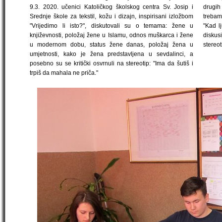
9.3. 2020. učenici Katoličkog školskog centra Sv. Josip i
drugih
Srednje škole za tekstil, kožu i dizajn, inspirisani izložbom
trebamo
"Vrijedimo li isto?", diskutovali su o temama: žene u
"Kad l
književnosti, položaj žene u Islamu, odnos muškarca i žene
disku
u modernom dobu, status žene danas, položaj žena u
stereot
umjetnosti, kako je žena predstavljena u sevdalinci, a
posebno su se kritički osvrnuli na stereotip: "Ima da šutiš i
trpiš da mahala ne priča."