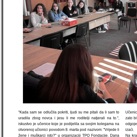
"Kada sam se odlučila pokriti, ljudi su me pitali da li sam to
Učenic
uradila zbog novca i jesu li me roditelji natjerali na to.",
zato b
iskustvo je učenice koje je podijelila sa svojim kolegama na
odgoje
otvorenoj učionici povodom 8. marta pod nazivom: "Vrijede li
izaći.
žene i muškarci isto?" u organizaciji TPO Fondacije. Dana
Na kraj