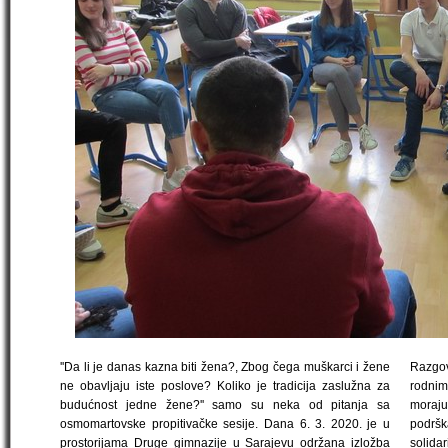
''Da li je danas kazna biti žena?, Zbog čega muškarci i žene
Razgov
ne obavljaju iste poslove? Koliko je tradicija zaslužna za
rodnim
budućnost jedne žene?'' samo su neka od pitanja sa
moraju
osmomartovske propitivačke sesije. Dana 6. 3. 2020. je u
podrš
prostorijama Druge gimnazije u Sarajevu održana izložba
solida