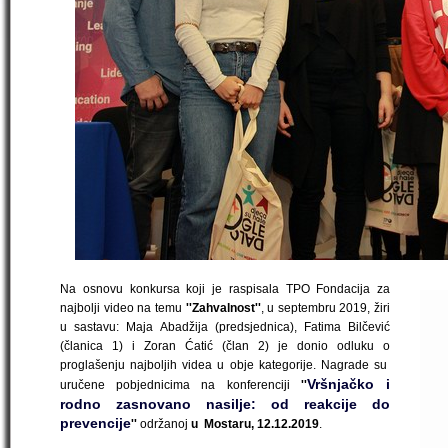
Na osnovu konkursa koji je raspisala TPO Fondacija za
najbolji video na temu
''Zahvalnost''
, u septembru 2019, žiri
u sastavu: Maja Abadžija (predsjednica), Fatima Bilčević
(članica 1) i Zoran Ćatić (član 2) je donio odluku o
proglašenju najboljih videa u obje kategorije. Nagrade su
Vršnjačko i
uručene pobjednicima na konferenciji
''
rodno zasnovano nasilje: od reakcije do
prevencije
''
održanoj
u
Mostaru, 12.12.2019
.