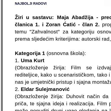
NAJBOLJI RADOVI
Žiri u sastavu: Maja Abadžija - pre
članica 1. i Zoran Ćatić - član 2.
prog
temu ''Zahvalnost'' za kategoriju osno
prema sljedećim kriterijima: autorski rad, 
Kategorija 1
(osnovna škola):
1.
Uma Kurt
(Obrazloženje žirija: Film se izdv
rediteljice, kako u scenarističkom, tako 
nas je umjetnički pristup i sjajna montaž
2.
Eldar Sulejmanović
(Obrazloženje žirija: Duhovit način da 
priča, te sjajna ideja i realizacija. Fil
može ponuditi drugi ugao gledanja na l