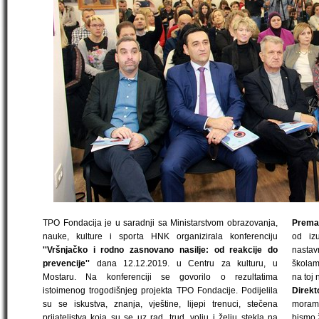
TPO Fondacija je u saradnji sa Ministarstvom obrazovanja,
Prema 
nauke, kulture i sporta HNK organizirala konferenciju
od iz
''Vršnjačko i rodno zasnovano nasilje: od reakcije do
nastavn
prevencije''
dana 12.12.2019. u Centru za kulturu, u
školam
Mostaru. Na konferenciji se govorilo o rezultatima
na toj 
istoimenog trogodišnjeg projekta TPO Fondacije. Podijelila
Direk
su se iskustva, znanja, vještine, lijepi trenuci, stečena
moramo
prijateljstva koja su se uz rad, trud, volju i želju stekla na
bismo ž