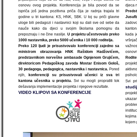
osnovu ovog projekta. Konferencija je bila povod da se
djeca 
ispriča još jedna pozitivna priča čija je radnja trajala tri
Predst
godine u tri kantona: KS, HNK, SBK. U toj su priči glavne
Jusuf
uloge bili pedagozi i nastavnici koji su dali sve od sebe da
zadovol
nauče kako da djeci u svojim školama pomognu da
kanton
prepoznaju i ne čine nasilje.
U projektu učestvovalo preko
kada j
1000 nastavnika, preko 5000 učenika i 10 000 roditelja.
vršnja
Preko 120 ljudi je prisustvovalo konferenciji zajedno sa
važnos
ministrom obrazovanja HNK Rašidom Hadžovićem,
osnovn
predstavnikom norveške ambasade Ognjenom Grujićem,
Roditel
direktoricom Pedagoškog zavoda Mostar Enisom Gološ,
projek
30 pedagoga, pedagogica, nastavnika i nastavnica.
Pored
aktivn
njih,
konferenciji su prisustvovali učenici iz sva tri
psiholo
kantona učesnika u projektu.
Svi su mogli propratiti tok
Svi pr
dešavanja implementacije projekta i njegove rezultate.
studi
VIDEO KLIPOVI SA KONFERENCIJE
projek
ukazan
proble
instit
kojima
kojem p