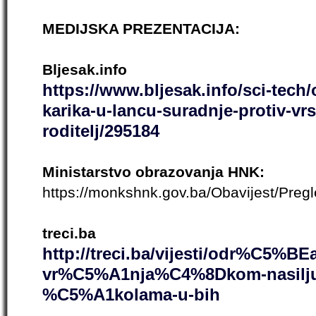
MEDIJSKA PREZENTACIJA:
Bljesak.info
https://www.bljesak.info/sci-tech/
karika-u-lancu-suradnje-protiv-vr
roditelj/295184
Ministarstvo obrazovanja HNK:
https://monkshnk.gov.ba/Obavijest/Preg
treci.ba
http://treci.ba/vijesti/odr%C5%BE
vr%C5%A1nja%C4%8Dkom-nasilju
%C5%A1kolama-u-bih