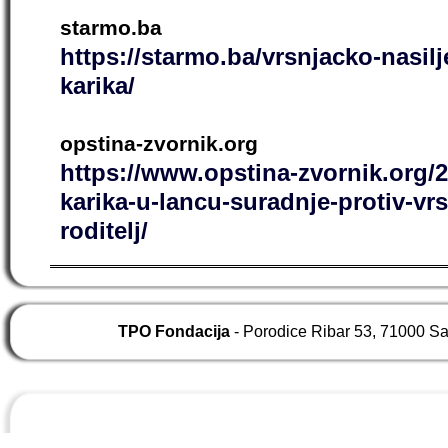
starmo.ba
https://starmo.ba/vrsnjacko-nasilje
karika/
opstina-zvornik.org
https://www.opstina-zvornik.org/2
karika-u-lancu-suradnje-protiv-vr
roditelj/
TPO Fondacija
- Porodice Ribar 53, 71000 S