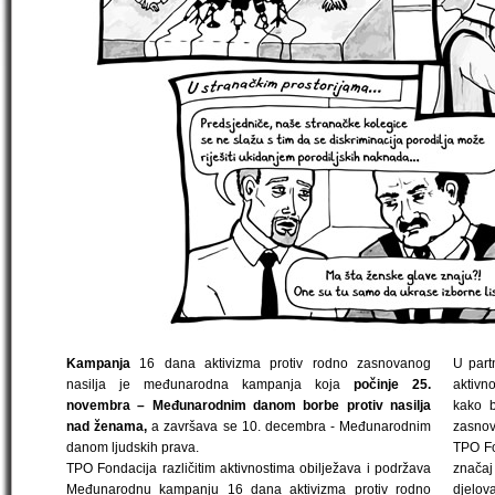
Kampanja
16 dana aktivizma protiv rodno zasnovanog
U part
nasilja je međunarodna kampanja koja
počinje 25.
aktivno
novembra
–
Međunarodnim danom borbe protiv nasilja
kako b
nad ženama
,
a završava se 10. decembra - Međunarodnim
zasnova
danom ljudskih prava.
TPO Fo
TPO Fondacija različitim aktivnostima obilježava i podržava
značaj
Međunarodnu kampanju 16 dana aktivizma protiv rodno
djelov