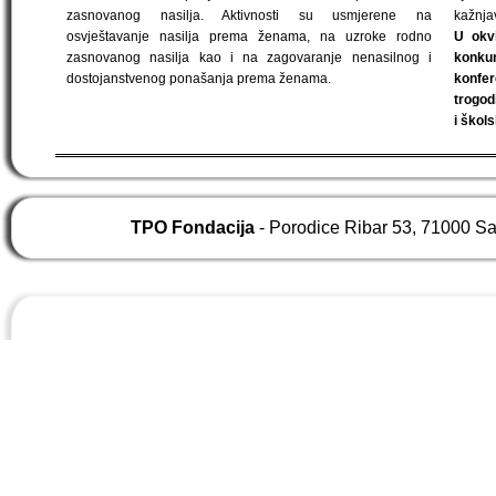
zasnovanog nasilja. Aktivnosti su usmjerene na
kažnjav
osvještavanje nasilja prema ženama, na uzroke rodno
U okvi
zasnovanog nasilja kao i na zagovaranje nenasilnog i
konku
dostojanstvenog ponašanja prema ženama.
konfe
trogod
i škol
TPO Fondacija
- Porodice Ribar 53, 71000 S