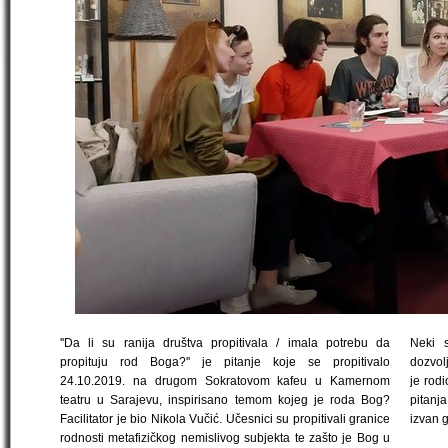
''Da li su ranija društva propitivala / imala potrebu da
Neki s
propituju rod Boga?'' je pitanje koje se propitivalo
dozvol
24.10.2019. na drugom Sokratovom kafeu u Kamernom
je rodi
teatru u Sarajevu, inspirisano temom kojeg je roda Bog?
pitanj
Facilitator je bio Nikola Vučić. Učesnici su propitivali granice
izvan g
rodnosti metafizičkog nemislivog subjekta te zašto je Bog u