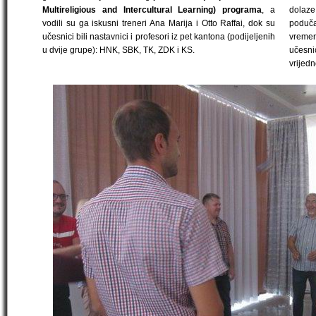
Multireligious and Intercultural Learning) programa
, a
dolaz
vodili su ga iskusni treneri Ana Marija i Otto Raffai, dok su
podučav
učesnici bili nastavnici i profesori iz pet kantona (podijeljenih
vreme
u dvije grupe): HNK, SBK, TK, ZDK i KS.
učesni
vrijedn