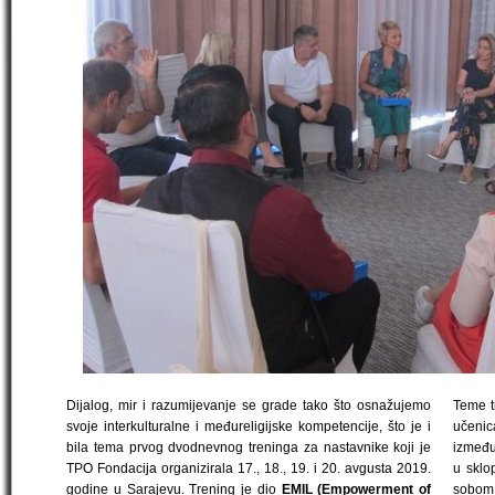
Dijalog, mir i razumijevanje se grade tako što osnažujemo
Teme t
svoje interkulturalne i međureligijske kompetencije, što je i
učeni
bila tema prvog dvodnevnog treninga za nastavnike koji je
između 
TPO Fondacija organizirala 17., 18., 19. i 20. avgusta 2019.
u sklo
godine u Sarajevu. Trening je dio
EMIL (Empowerment of
sobom