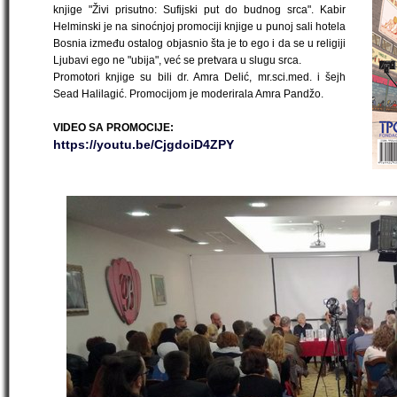
knjige "Živi prisutno: Sufijski put do budnog srca". Kabir
Helminski je na sinoćnjoj promociji knjige u punoj sali hotela
Bosnia između ostalog objasnio šta je to ego i da se u religiji
Ljubavi ego ne "ubija", već se pretvara u slugu srca.
Promotori knjige su bili dr. Amra Delić, mr.sci.med. i šejh
Sead Halilagić. Promocijom je moderirala Amra Pandžo.
VIDEO SA PROMOCIJE:
https://youtu.be/CjgdoiD4ZPY