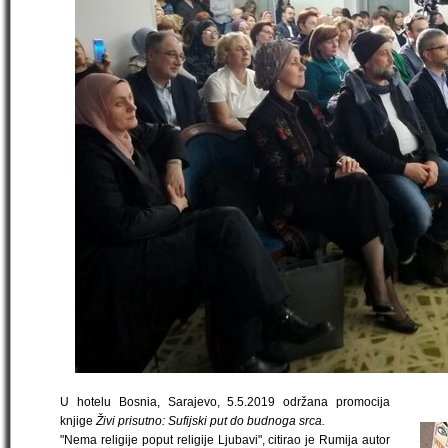
U hotelu Bosnia, Sarajevo, 5.5.2019 održana promocija
knjige
Živi prisutno: Sufijski put do budnoga srca.
"Nema religije poput religije Ljubavi", citirao je Rumija autor