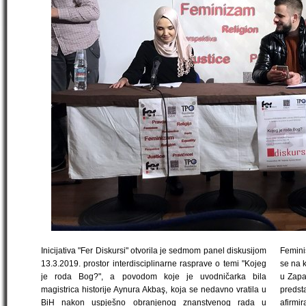
Inicijativa "Fer Diskursi" otvorila je sedmom panel diskusijom
Femini
13.3.2019. prostor interdisciplinarne rasprave o temi "Kojeg
se na 
je roda Bog?", a povodom koje je uvodničarka bila
u Zapa
magistrica historije Aynura Akbaş, koja se nedavno vratila u
predst
BiH nakon uspješno obranjenog znanstvenog rada u
afirmir