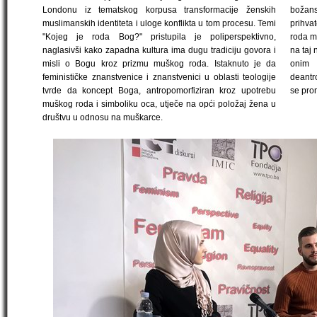
Londonu iz tematskog korpusa transformacije ženskih
božan
muslimanskih identiteta i uloge konflikta u tom procesu. Temi
prihva
"Kojeg je roda Bog?" pristupila je poliperspektivno,
roda mo
naglasivši kako zapadna kultura ima dugu tradiciju govora i
na taj 
misli o Bogu kroz prizmu muškog roda. Istaknuto je da
onim
feminističke znanstvenice i znanstvenici u oblasti teologije
deantr
tvrde da koncept Boga, antropomorfiziran kroz upotrebu
se prom
muškog roda i simboliku oca, utječe na opći položaj žena u
društvu u odnosu na muškarce.