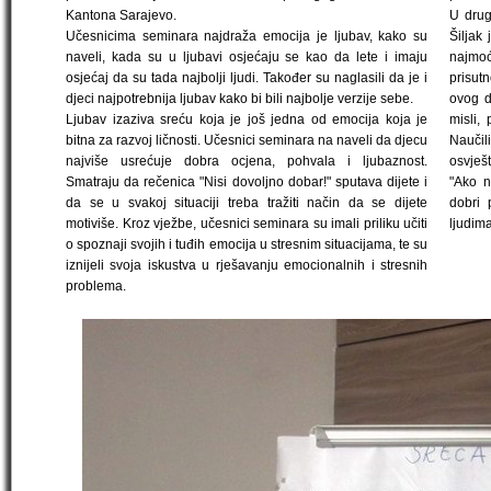
Kantona Sarajevo.
U drug
Učesnicima seminara najdraža emocija je ljubav, kako su
Šiljak
naveli, kada su u ljubavi osjećaju se kao da lete i imaju
najmoć
osjećaj da su tada najbolji ljudi. Također su naglasili da je i
prisutn
djeci najpotrebnija ljubav kako bi bili najbolje verzije sebe.
ovog d
Ljubav izaziva sreću koja je još jedna od emocija koja je
misli,
bitna za razvoj ličnosti. Učesnici seminara na naveli da djecu
Naučil
najviše usrećuje dobra ocjena, pohvala i ljubaznost.
osvješ
Smatraju da rečenica "Nisi dovoljno dobar!" sputava dijete i
"Ako n
da se u svakoj situaciji treba tražiti način da se dijete
dobri 
motiviše. Kroz vježbe, učesnici seminara su imali priliku učiti
ljudima
o spoznaji svojih i tuđih emocija u stresnim situacijama, te su
iznijeli svoja iskustva u rješavanju emocionalnih i stresnih
problema.