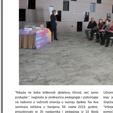
"Nikada ne treba kritikovati djetetovu ličnost, već samo
Učesni
postupke.", naglasila je profesorica pedagogije i psihologije
koju j
na radionici o važnosti emocija u razvoju djeteta. Na dva
Snježan
seminara održana u Sarajevu, 06. marta 2019. godine,
"Vršnj
prisustvovalo je 35 nastavnika i pedagoga iz 10 škola
pomoći 