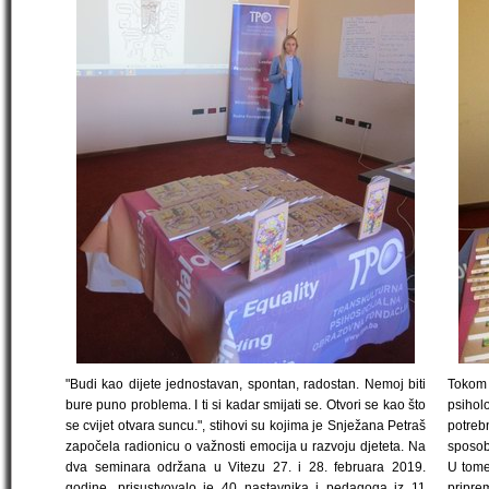
"Budi kao dijete jednostavan, spontan, radostan. Nemoj biti
Tokom 
bure puno problema. I ti si kadar smijati se. Otvori se kao što
psiholo
se cvijet otvara suncu.", stihovi su kojima je Snježana Petraš
potrebn
započela radionicu o važnosti emocija u razvoju djeteta. Na
sposob
dva seminara održana u Vitezu 27. i 28. februara 2019.
U tome
godine, prisustvovalo je 40 nastavnika i pedagoga iz 11
pripr