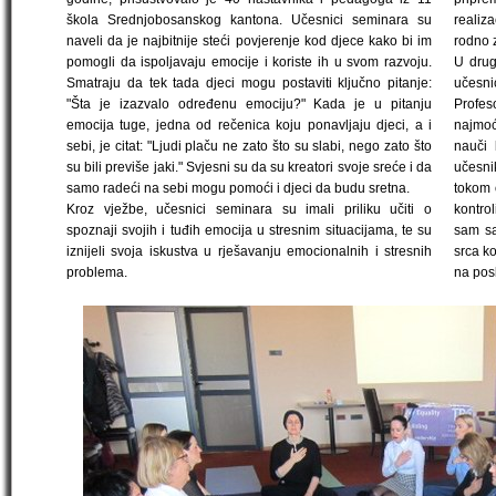
škola Srednjobosanskog kantona. Učesnici seminara su
realiza
naveli da je najbitnije steći povjerenje kod djece kako bi im
rodno 
pomogli da ispoljavaju emocije i koriste ih u svom razvoju.
U drug
Smatraju da tek tada djeci mogu postaviti ključno pitanje:
učesni
"Šta je izazvalo određenu emociju?" Kada je u pitanju
Profes
emocija tuge, jedna od rečenica koju ponavljaju djeci, a i
najmoć
sebi, je citat: "Ljudi plaču ne zato što su slabi, nego zato što
nauči 
su bili previše jaki." Svjesni su da su kreatori svoje sreće i da
učesnik
samo radeći na sebi mogu pomoći i djeci da budu sretna.
tokom 
Kroz vježbe, učesnici seminara su imali priliku učiti o
kontrol
spoznaji svojih i tuđih emocija u stresnim situacijama, te su
sam sa
iznijeli svoja iskustva u rješavanju emocionalnih i stresnih
srca ko
problema.
na pos