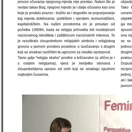
proces očuvanja njegovog mjesta nije prestao. Nakon što je
objavlj
nestao takav Bog, njegovo mjesto je i dalje očuvano kao ono
Tako B
koje je postalo prazno - tražilo se i dogodilo se popunjavanje
uznemi
tog mjesta doktrinama: političkim i vjerskim, komunističkim,
objekti
kapitalističkim. Na našim prostorima on je prisutan od
ga mog
početka 1990tih, kada se religija prihvatila biti nositeljicom
sposob
nacionalnog identiteta i zaštitnicom nacionalnih interesa. To
ona ni
je rezultiralo zloupotrebom religijskih simbola i religijskog
se se 
govora u javnom prostoru posebice u suočavanju s drugim
jednos
koji se smatrao različitim te ugrozom za vlastitu opstojnost.
drugim
Tamo gdje "religija straha" prodire u kršćanstvo (a slično je i
praksu
s ostalim religijama), vjera je nerijetko silovana i
Dopust
zloupotrebljena upravo od onih koji se smatraju njezinim
recipro
najboljim čuvarima.
jednoj
ali i t
javnom