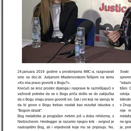
24.januara 2019. godine u prostorijama IMIC-a, razgovarali
Svaki
smo sa doc.dr. Julijanom Mladenovskom-Tešijom na temu
spremn
«Ko ima pravo govoriti o Bogu?».
"odaziv
Krećući se kroz prostor dijaloga i rasprave te razmišljajući o
tišini
važnosti potrebe da se o Bogu priča došlo se do zaključka
odvija
da o Bogu imaju pravo govoriti svi, čak i oni koji ne vjeruju te
Istinsk
da bi govor o Bogu trebao nastati kao rezultat iskustva s
s Drug
"Bogom strasti".
nije 
Bog metafizike je proglašen mrtvim još u doba nihilizma, s
metafi
Nietzscheom. Heidegger je razumio njegov krik - svrgnut je
ne igra
nadosjetilni Bog, ali i vrijednosti koje mu se pripisuju. No,
je, pr