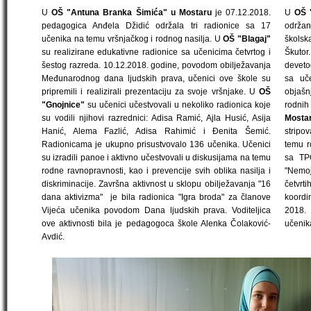
U
OŠ "Antuna Branka Šimića" u Mostaru
je 07.12.2018.
U
OŠ 
pedagogica Anđela Džidić održala tri radionice sa 17
održan
učenika na temu vršnjačkog i rodnog nasilja.
U
OŠ "Blagaj"
školsk
su realizirane edukativne radionice sa učenicima četvrtog i
Škutor
šestog razreda. 10.12.2018. godine, povodom obilježavanja
deveto
Međunarodnog dana ljudskih prava, učenici ove škole su
sa uč
pripremili i realizirali prezentaciju za svoje vršnjake. U
OŠ
objašn
"Gnojnice"
su učenici učestvovali u nekoliko radionica koje
rodnih
su vodili njihovi razrednici: Adisa Ramić, Ajla Husić, Asija
Most
Hanić, Alema Fazlić, Adisa Rahimić i Đenita Šemić.
stripov
Radionicama je ukupno prisustvovalo 136 učenika. Učenici
temu r
su izradili panoe i aktivno učestvovali u diskusijama na temu
sa TP
rodne ravnopravnosti, kao i prevencije svih oblika nasilja i
"Nemoj 
diskriminacije. Završna aktivnost u sklopu obilježavanja "16
četvrti
dana aktivizma" je bila radionica "Igra broda" za članove
koordi
Vijeća učenika povodom Dana ljudskih prava. Voditeljica
2018.
ove aktivnosti bila je pedagogoca škole Alenka Čolaković-
učenik
Avdić.