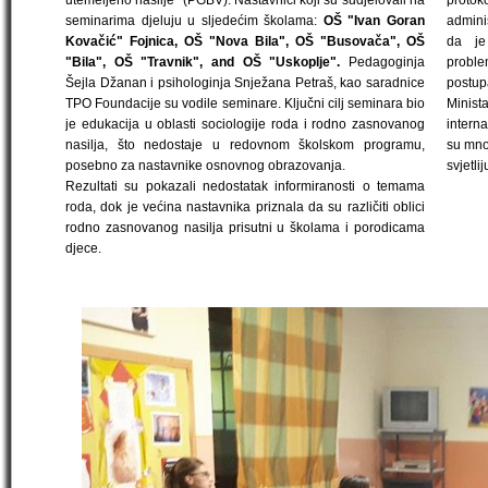
utemeljeno nasilje" (PGBV). Nastavnici koji su sudjelovali na
proto
seminarima djeluju u sljedećim školama:
OŠ "Ivan Goran
adminis
Kovačić" Fojnica, OŠ "Nova Bila", OŠ "Busovača", OŠ
da je
"Bila", OŠ "Travnik", and OŠ "Uskoplje".
Pedagoginja
probl
Šejla Džanan i psihologinja Snježana Petraš, kao saradnice
postup
TPO Foundacije su vodile seminare. Ključni cilj seminara bio
Minis
je edukacija u oblasti sociologije roda i rodno zasnovanog
interna
nasilja, što nedostaje u redovnom školskom programu,
su mno
posebno za nastavnike osnovnog obrazovanja.
svjetli
Rezultati su pokazali nedostatak informiranosti o temama
roda, dok je većina nastavnika priznala da su različiti oblici
rodno zasnovanog nasilja prisutni u školama i porodicama
djece.